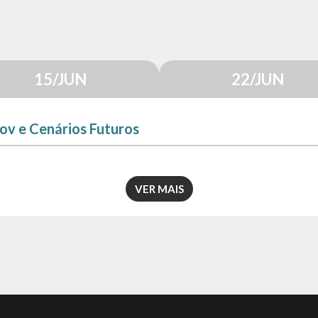
15/JUN
22/JUN
v e Cenários Futuros
VER MAIS