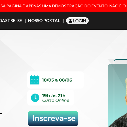
SA PÁGINA É APENAS UMA DEMOSTRAÇÃO DO EVENTO, NÃO É O 
DASTRE-SE
|
NOSSO PORTAL
|
LOGIN